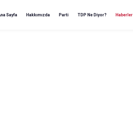
Ana Sayfa
Hakkımızda
Parti
TDP Ne Diyor?
Haberler
Ana Sayfa
/
Haberler
Haberler
BASIN AÇIKLAMALARI